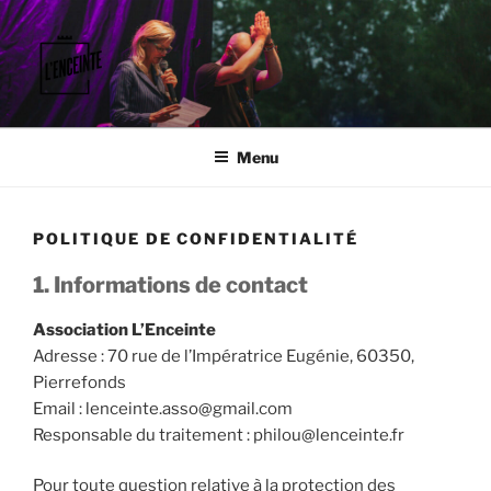
Aller
au
contenu
principal
L'ENCEINTE
Faisons vibrer le territoire.
Menu
POLITIQUE DE CONFIDENTIALITÉ
1. Informations de contact
Association L’Enceinte
Adresse : 70 rue de l’Impératrice Eugénie, 60350,
Pierrefonds
Email : lenceinte.asso@gmail.com
Responsable du traitement : philou@lenceinte.fr
Pour toute question relative à la protection des