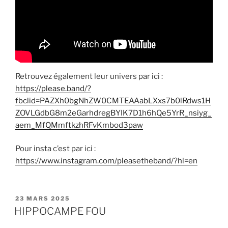
Retrouvez également leur univers par ici :
https://please.band/?
fbclid=PAZXh0bgNhZW0CMTEAAabLXxs7b0lRdws1H
ZOVLGdbG8m2eGarhdregBYIK7D1h6hQe5YrR_nsiyg_
aem_MfQMmftkzhRFvKmbod3paw
Pour insta c’est par ici :
https://www.instagram.com/pleasetheband/?hl=en
PUBLIÉ
23 MARS 2025
LE
HIPPOCAMPE FOU