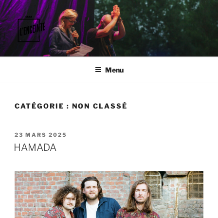
Aller
au
contenu
principal
L'ENCEINTE
Faisons vibrer le territoire.
Menu
CATÉGORIE :
NON CLASSÉ
PUBLIÉ
23 MARS 2025
LE
HAMADA