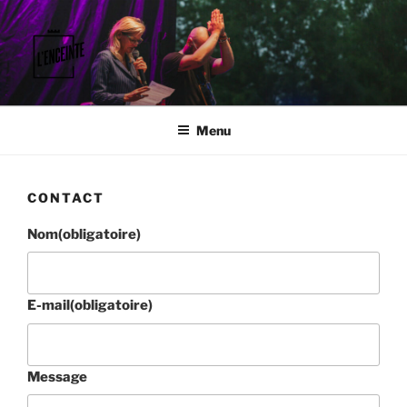
Aller
au
contenu
principal
L'ENCEINTE
Faisons vibrer le territoire.
Menu
CONTACT
Nom
(obligatoire)
E-mail
(obligatoire)
Message