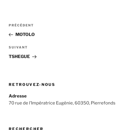
Navigation
Article
PRÉCÉDENT
de
précédent
MOTOLO
l’article
Article
SUIVANT
suivant
TSHEGUE
RETROUVEZ-NOUS
Adresse
70 rue de l’Impératrice Eugénie, 60350, Pierrefonds
RECHERCHER