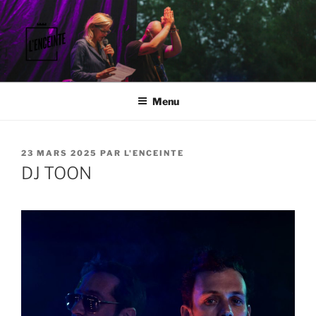
Aller
au
contenu
principal
L'ENCEINTE
Faisons vibrer le territoire.
Menu
PUBLIÉ
23 MARS 2025
PAR
L'ENCEINTE
LE
DJ TOON