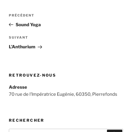
Navigation
Article
PRÉCÉDENT
de
précédent
Sound Yoga
l’article
Article
SUIVANT
suivant
L’Anthurium
RETROUVEZ-NOUS
Adresse
70 rue de l’Impératrice Eugénie, 60350, Pierrefonds
RECHERCHER
Recherche