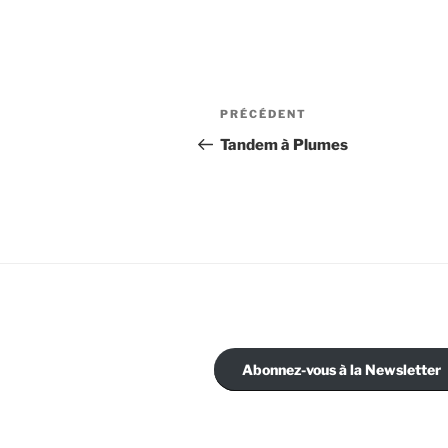
Navigation
Article
PRÉCÉDENT
de
précédent
Tandem à Plumes
l’article
Abonnez-vous à la Newsletter