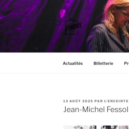
Aller
au
contenu
principal
L'ENCEINT
Faisons vibrer le territoire.
Actualités
Billetterie
Pr
PUBLIÉ
13 AOÛT 2025
PAR
L'ENCEINTE
LE
Jean-Michel Fessol