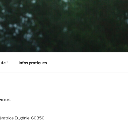
ute !
Infos pratiques
NOUS
pératrice Eugénie, 60350,