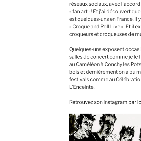
réseaux sociaux, avec l’accord 
« fan art »! Et j’ai découvert q
est quelques-uns en France. Il 
« Croque and Roll Live »! Et il 
croqueurs et croqueuses de m
Quelques-uns exposent occasio
salles de concert comme je le f
au Caméléon à Conchy les Pots,
bois et dernièrement on a pu me
festivals comme au Célébration 
L’Enceinte.
Retrouvez son instagram par ici