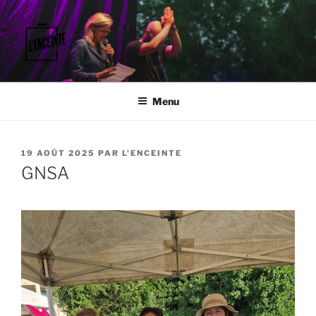
Aller
au
contenu
principal
L'ENCEINTE
Faisons vibrer le territoire.
Menu
PUBLIÉ
19 AOÛT 2025
PAR
L'ENCEINTE
LE
GNSA