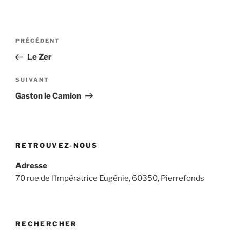
Navigation
Article
PRÉCÉDENT
de
précédent
Le Zer
l’article
Article
SUIVANT
suivant
Gaston le Camion
RETROUVEZ-NOUS
Adresse
70 rue de l’Impératrice Eugénie, 60350, Pierrefonds
RECHERCHER