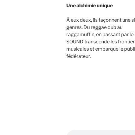
Une alchimie unique
À eux deux, ils façonnent une s
genres. Du reggae dub au
raggamuffin, en passant par l
SOUND transcende les frontiè
musicales et embarque le publi
fédérateur.