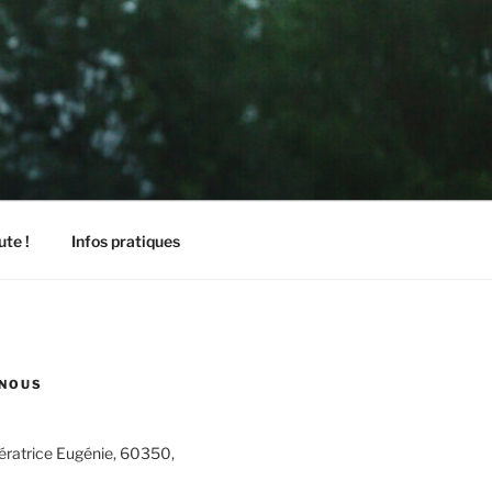
ute !
Infos pratiques
NOUS
pératrice Eugénie, 60350,