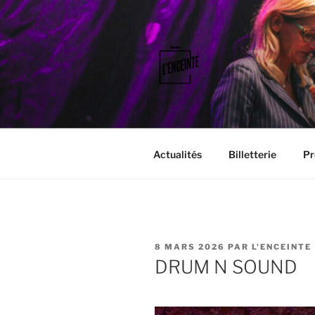
Aller
au
contenu
principal
L'ENCEINT
Faisons vibrer le territoire.
Actualités
Billetterie
Pr
PUBLIÉ
8 MARS 2026
PAR
L'ENCEINTE
LE
DRUM N SOUND